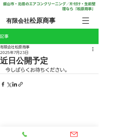
飯山市・北信のエアコンクリーニング／片付け・生前整
理なら「松原商事」
松原商事
有限会社
記事
有限会社松原商事
2025年7月23日
近日公開予定
今しばらくお待ちください。
松原商事
有限会社
〒389-2255 長野県飯山市大字静間2374
TEL.0269-62-1544
FAX.0269-67-0373